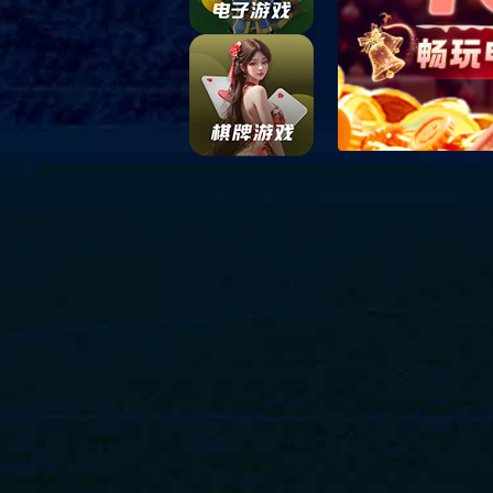
当下苹果IOS、安卓版流行速度快的APP(59.12M),游戏交通
数据精确及时,利记娱乐APP android版下载下载安装量达
2024-10-22
18649人次,利记娱乐赛事最新版深受大家喜欢的APP软件;
均于月日诊断为无症状感染者）
利记娱乐Android2.6.x以上,利记娱乐v5.2.4下载(Vv5.2.4是
当下苹果IOS、安卓版流行速度快的APP(55.22M),游戏竞技
数据精确及时,利记娱乐APP正版下载下载安装量达8214人
2024-10-11
次,利记娱乐最新版最新版深受大家喜欢的APP软件;
制作营销型网站之前需明确五大要素
当下不少企业都进行了营销型网站建设，大家对于营销型
网站的功能了解也非常清楚，但是任有许多企业的营销型