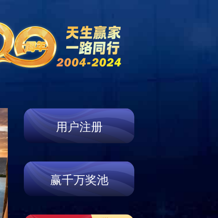
+86 0000 88888
视频中心
联系我们