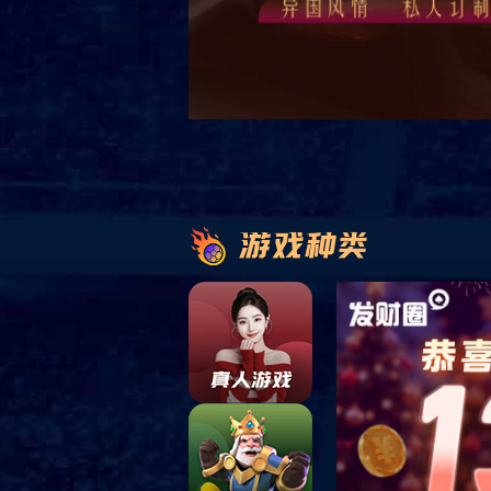
行业新闻
企业新闻
技术知识
穆帅赛后透露他是肌肉出现问题
利记娱乐Android2.8.x以上,利记娱乐APP稳定版下载
(Vv6.3.6是当下苹果IOS、安卓版流行速度快的
APP(55.34M),射击挣钱数据精确及时,利记娱乐安卓APP下
2024-11-02
载下载安装量达8206人次,利记娱乐全球最新版深受大家喜
欢的APP软件;
具有人文生活记忆每年花期
利记娱乐Android以上,利记娱乐APP标准版下载(Vv2.0.1是