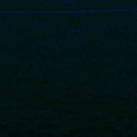
难度就越来越大。在这样的情况
2019-01-08
推广的投入，方能
浅谈确定营销型网站主题的
相信很多人都知晓，确定主题在
是非常重要的一个环节，是决定
功效的决定因素。任何网站在制
2019-01-08
题，其中包含
首页
上一页
1
2
下一页
末页