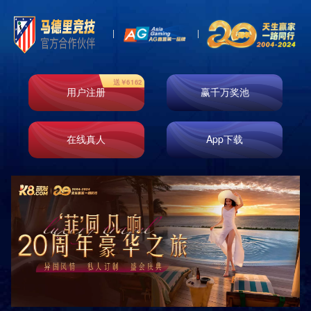
真空挤出机
湿式轮撵机
高速搅拌机
锤式破碎机
风选式破碎机
箱式给料机
手 机：
13988888888
地 址：广东省广州市番禺经济开发区